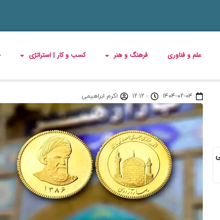
علم و فناوری
فرهنگ و هنر
کسب و کار | استراتژی
چ
۱۴۰۴-۰۲-۰۴
-
۱۲:۱۲
اکرم ابراهیمی
ی