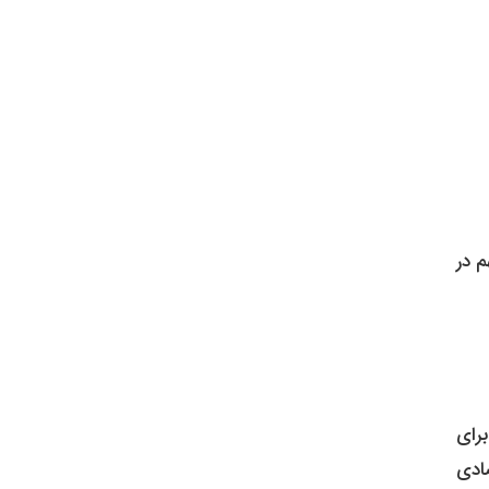
م در
برای
صادی