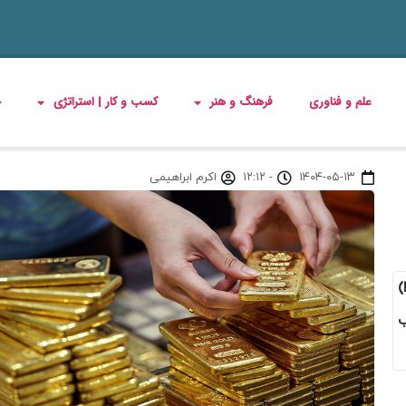
علم و فناوری
فرهنگ و هنر
کسب و کار | استراتژی
چ
۱۴۰۴-۰۵-۱۳
-
۱۲:۱۲
اکرم ابراهیمی
این جهش قیمت طلا و سکه که پس از انتشار گزارش اشتغال آمریکا (NFP)
ب