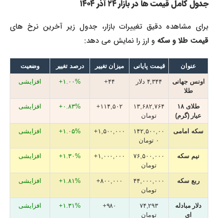
جدول کامل قیمت ها در بازار ۲۴ آذر ۱۴۰۴
برای مشاهده دقیق تغییرات بازار، جدول زیر آخرین نرخ های
قیمت طلا و سکه
و ارز را نمایش می دهد:
عنوان
قیمت پایانی
میزان تغییر
درصد تغییر
وضعیت
اونس جهانی
۴,۳۴۴ دلار
۴۴+
۱.۰۰%+
افزایشی
طلا
طلای ۱۸
۱۳,۶۸۲,۷۶۴
۱۱۴,۵۰۲+
۰.۸۳%+
افزایشی
عیار (گرم)
تومان
سکه امامی
۱۴۲,۵۰۰,۰۰
۱,۵۰۰,۰۰۰+
۱.۰۵%+
افزایشی
۰ تومان
نیم سکه
۷۶,۵۰۰,۰۰۰
۱,۰۰۰,۰۰۰+
۱.۳۰%+
افزایشی
تومان
ربع سکه
۴۴,۰۰۰,۰۰۰
۸۰۰,۰۰۰+
۱.۸۱%+
افزایشی
تومان
دلار مبادله
۷۴,۲۹۳
۹۸۰+
۱.۳۱%+
افزایشی
ای
تومان