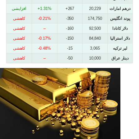
درهم امارات
20,229
267+
1.31%+
افزایشی
پوند انگلیس
174,750
350-
0.21%-
کاهشی
دلار کانادا
92,500
160-
–
کاهشی
دلار استرالیا
84,840
150-
0.17%-
کاهشی
لیر ترکیه
3,065
15-
0.48%-
کاهشی
دینار عراق
10,000
50-
–
کاهشی