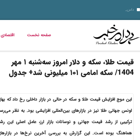
۱۴ مرداد؛ روز تبریز و روایت مقاومت مشروطه‌خواهان؛ از اشغال روس‌ها تا نام علی موسیو
ناهار چی بپزم؟ 30 مدل غذای خوشمزه و سریع برای ناهار
قیمت خودرو امروز 14 مرداد 1405 اعلام شد
داستان فیلم زنده شور و عکس بازی
مریم همتیان بازیگر سینما و تئاتر درگذشت
طرز تهیه بستنی خشک میوه‌ ای؛ ترد، پفکی و متفاوت
زمان شارژ کالابرگ تغییر کرد؛ اعلام زمان واریز اعتبار خانوارها
خبر خوش برای مددجویان و یارانه‌بگیران؛ برنامه پرداخت مرداد 1405 اعلام شد
دلیل افزایش ناگهانی قبض برق چیست؟ قبض برق چه کسانی گران می‌شود؟
صفحه نخست
اقتصادی
قیمت طلا، سکه و دلار امروز سه‌شنبه ۱ مهر
1404/ سکه امامی ۱۰۱ میلیونی شد+ جدول
این موج افزایش قیمت طلا و سکه در حالی در بازار داخلی رخ داد که بها
اونس جهانی طلا نیز در بازارهای بین‌المللی افزایشی بود. به نظر می‌رس
ترکیبی از رشد قیمت جهانی و نوسانات بازار ارز، عامل اصلی این رش
هماهنگ بوده است. این گزارش به بررسی آخرین نرخ‌ها در بازارها