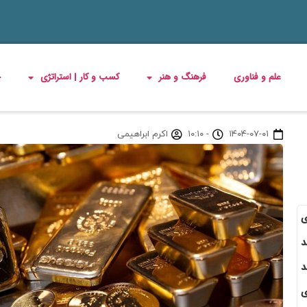
علم و فناوری
فرهنگ و هنر
کسب و کار | استراتژی
چ
۱۴۰۴-۰۷-۰۱
-
۱۰:۱۰
اکرم ابراهیمی
ی
د
د
ی