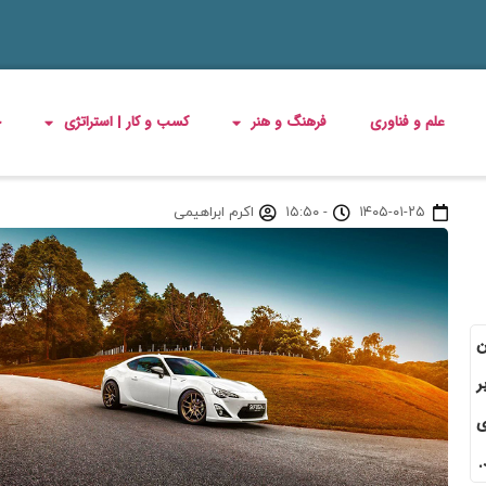
علم و فناوری
فرهنگ و هنر
کسب و کار | استراتژی
چ
۱۴۰۵-۰۱-۲۵
-
۱۵:۵۰
اکرم ابراهیمی
۲۵ فروردین
ر
ی
.