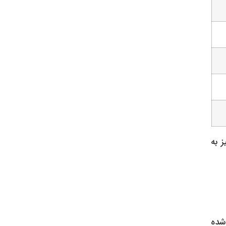
ن خودروی وارداتی از چین، با قیمت بالاتری در بازار عرضه می‌شوند. شاهین G نیز به
 شده