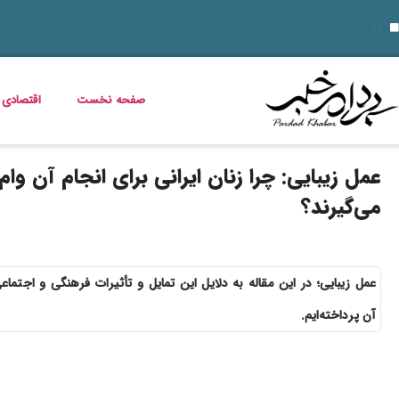
۱۴ مرداد؛ روز تبریز و روایت مقاومت مشروطه‌خواهان؛ از اشغال روس‌ها تا نام علی موسیو
ناهار چی بپزم؟ 30 مدل غذای خوشمزه و سریع برای ناهار
قیمت خودرو امروز 14 مرداد 1405 اعلام شد
داستان فیلم زنده شور و عکس بازیگران
مریم همتیان بازیگر سینما و تئاتر درگذشت
طرز تهیه بستنی خشک میوه‌ ای؛ ترد، پفکی و متفاوت
زمان شارژ کالابرگ تغییر کرد؛ اعلام زمان واریز اعتبار خانوارها
خبر خوش برای مددجویان و یارانه‌بگیران؛ برنامه پرداخت مرداد 1405 اعلام شد
دلیل افزایش ناگهانی قبض برق چیست؟ قبض برق چه کسانی گران می‌شود؟
صفحه نخست
اقتصادی
عمل زیبایی: چرا زنان ایرانی برای انجام آن وام
می‌گیرند؟
عمل زیبایی؛ در این مقاله به دلایل این تمایل و تأثیرات فرهنگی و اجتماع
آن پرداخته‌ایم.