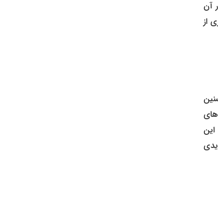
 آن
ی از
سنین
‌های
این
یدی