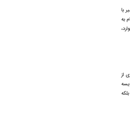
ر با
م به
رد،
ی از
ایسه
بلکه