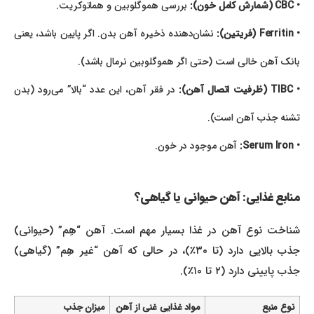
• CBC (شمارش کامل خون):
بررسی هموگلوبین و هماتوکریت.
• Ferritin (فریتین):
نشان‌دهنده ذخیره آهن بدن. اگر پایین باشد، یعنی
بانک آهن خالی است (حتی اگر هموگلوبین نرمال باشد).
• TIBC (ظرفیت اتصال آهن):
در فقر آهن، این عدد “بالا” می‌رود (بدن
تشنه جذب آهن است).
• Serum Iron:
آهن موجود در خون.
منابع غذایی: آهن حیوانی یا گیاهی؟
شناخت نوع آهن در غذا بسیار مهم است. آهن “هِم” (حیوانی)
جذب بالایی دارد (تا ۳۰٪)، در حالی که آهن “غیر هِم” (گیاهی)
جذب پایینی دارد (۲ تا ۱۰٪).
نوع منبع
مواد غذایی غنی از آهن
میزان جذب