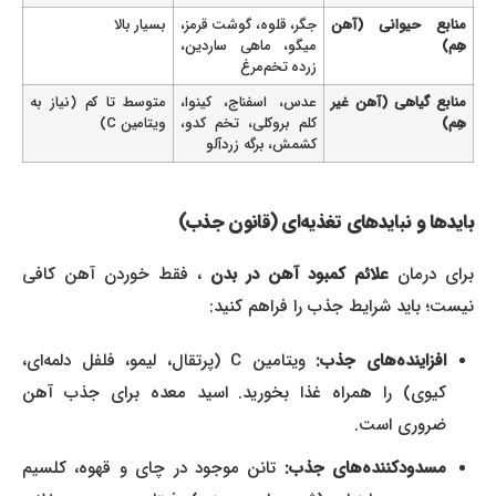
منابع حیوانی (آهن
جگر، قلوه، گوشت قرمز،
بسیار بالا
هِم)
میگو، ماهی ساردین،
زرده تخم‌مرغ
منابع گیاهی (آهن غیر
عدس، اسفناج، کینوا،
متوسط تا کم (نیاز به
هِم)
کلم بروکلی، تخم کدو،
ویتامین C)
کشمش، برگه زردآلو
بایدها و نبایدهای تغذیه‌ای (قانون جذب)
برای درمان
علائم کمبود آهن در بدن
، فقط خوردن آهن کافی
نیست؛ باید شرایط جذب را فراهم کنید:
افزاینده‌های جذب:
ویتامین C (پرتقال، لیمو، فلفل دلمه‌ای،
کیوی) را همراه غذا بخورید. اسید معده برای جذب آهن
ضروری است.
مسدودکننده‌های جذب:
تانن موجود در چای و قهوه، کلسیم