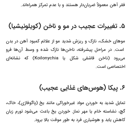
فقر آهن معمولاً ضربان‌دار هستند و با عدم تمرکز همراه‌اند.
۵. تغییرات عجیب در مو و ناخن (کویلونیشیا)
موهای خشک، نازک و ریزش شدید مو از علائم کمبود آهن در بدن
است. در مراحل پیشرفته، ناخن‌ها نازک شده و وسط آن‌ها فرو
می‌رود (ناخن قاشقی شکل یا Koilonychia) که نشانه‌ای
اختصاصی است.
۶. پیکا (هوس‌های غذایی عجیب)
تمایل شدید به خوردن مواد غیرخوراکی مانند یخ (پاگوفاژی)، خاک،
گچ، نشاسته خام یا مهر نماز. خوردن یخ باعث می‌شود تورم زبان
کاهش یابد و هوشیاری فرد به طور موقت بالا برود.