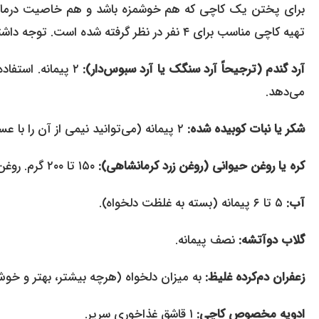
برای پختن یک کاچی که هم خوشمزه باشد و هم خاصیت درمانی داشت
تهیه کاچی مناسب برای ۴ نفر در نظر گرفته شده است. توجه داشته باشید که کیفیت روغن و زعفران در طعم نهایی بسیار تأثیرگذار است.
آرد گندم (ترجیحاً آرد سنگک یا آرد سبوس‌دار):
۲ پیمانه. استفاد
می‌دهد.
شکر یا نبات کوبیده شده:
۲ پیمانه (می‌توانید نیمی از آن را با عسل یا شیره انگور جایگزین کنید که سالم‌تر است).
کره یا روغن حیوانی (روغن زرد کرمانشاهی):
۱۵۰ تا ۲۰۰ گرم. روغن حیوانی طبع گرم‌تری دارد و برای زائو بسیار مناسب‌تر است.
آب:
۵ تا ۶ پیمانه (بسته به غلظت دلخواه).
گلاب دوآتشه:
نصف پیمانه.
زعفران دم‌کرده غلیظ:
به میزان دلخواه (هرچه بیشتر، بهتر و خوش
ادویه مخصوص کاچی:
۱ قاشق غذاخوری سرپر.