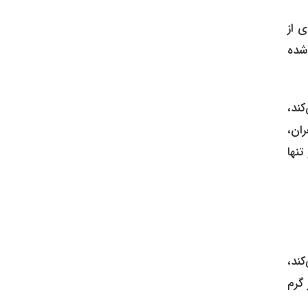
 از
 شده
ند،
ران،
تنها
کند،
 گرم