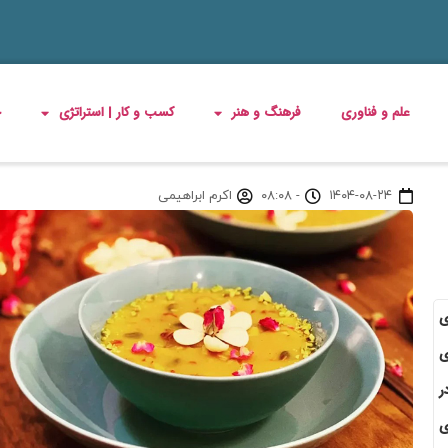
علم و فناوری
فرهنگ و هنر
کسب و کار | استراتژی
چ
۱۴۰۴-۰۸-۲۴
-
۰۸:۰۸
اکرم ابراهیمی
ی
ی
ر
ی