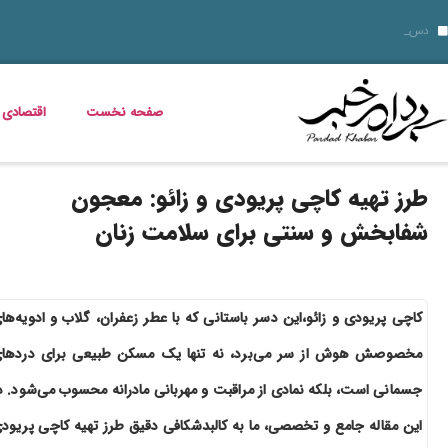
قیمت دلار، طلا و سکه جمعه 16 مرداد 1405؛ بازار ارز ثابت ماند، طلا و سکه گران شدند
قیمت دلار، طلا، سکه و ارز امروز 15 مرداد 1405 + جدول کامل
دسر شکلاتی فوری؛ چگونه یک دسر ک
قیمت مرغ، ماهی و تخم مرغ امروز پنجشنبه 15 مرداد 1405 + جدول قیمت
استعلام کالابرگ الکترونیکی و وضعیت دهک‌بندی یارانه 1405؛ راهنمای کامل، رسمی و به‌روز
بدترین عوارض ناس؛ مخدر ناس چه ماجرایی دارد که نمیدانیم؟
بازگشت مازیار لرستانی به تلویزیون؛ شروع ساخت تله‌فیلم جدید
خواص گیاه خرفه؛ فواید خرفه برای سلامت، پوست و کاهش وزن
قیمت خودرو در بازار آزاد؛ جدول نرخ محصولات ایران‌خودرو و سایپا (16 مرداد 1405)
صفحه نخست
اقتصادی
طرز تهیه کاچی پریودی و زائو: معجون
شفابخش و سنتی برای سلامت زنان
کاچی پریودی و زائو،این دسر باستانی که با عطر زعفران، گلاب و ادویه‌ها
مخصوصش هوش از سر می‌برد، نه تنها یک مسکن طبیعی برای دردها
جسمانی است، بلکه نمادی از مراقبت و مهربانی مادرانه محسوب می‌شود. د
این مقاله جامع و تخصصی، ما به کالبدشکافی دقیق طرز تهیه کاچی پریود