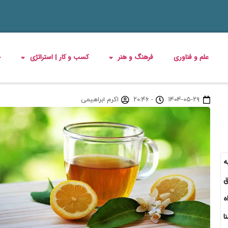
علم و فناوری
فرهنگ و هنر
کسب و کار | استراتژی
چ
۱۴۰۴-۰۵-۲۹
-
۲۰:۴۶
اکرم ابراهیمی
ه
ق
ه
ا