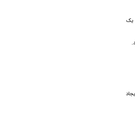
 یک
.
یجاد