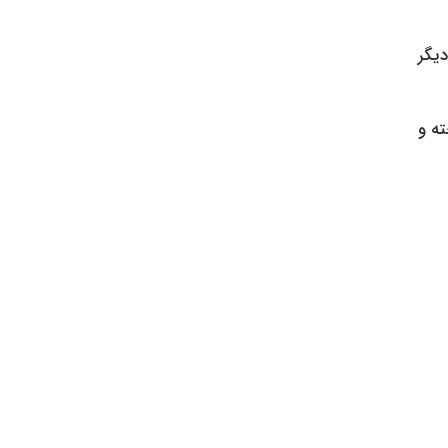
وگیری می‌کند. اجازه دهید شربت ۵ دقیقه دیگر
ه و