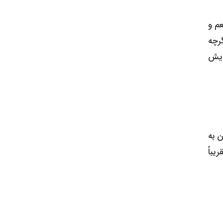
م و
گرچه
ایش
 به
ریباً