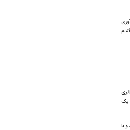
وری
گندم
می‌شود کالری
 یک
 با