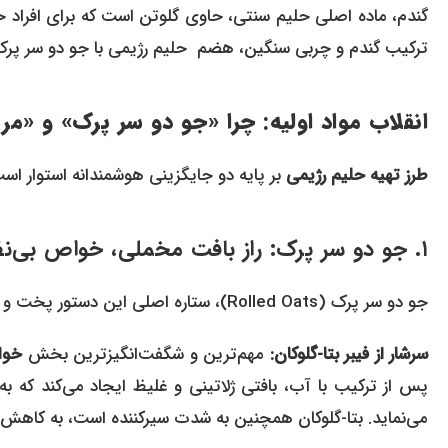
گندم، ماده اصلی حلیم سنتی، حاوی گلوتن است که برای افراد 
ترکیب گندم و چربی سنگین، هضم حلیم رژیمی با جو دو سر پرک و م
انقلاب مواد اولیه: چرا «جو دو سر پرک» و «مر
طرز تهیه حلیم رژیمی
بر پایه دو جایگزینی هوشمندانه استوار اس
۱. جو دو سر پرک: راز بافت مخملی، خواص بی‌نظیر و پخت فوری
جو دو سر پرک (Rolled Oats)، ستاره اصلی این دستور پخت و یکی از سالم‌ترین غلات موجود است.
سرشار از فیبر بتا-گلوکان:
مهم‌ترین و شگفت‌انگیزترین بخش
خوا
پس از ترکیب با آب، بافتی ژلاتینی و غلیظ ایجاد می‌کند که به
می‌نماید. بتا-گلوکان همچنین به شدت سیرکننده است، به کاهش کلسترول بد (LDL) کمک کرده و قند خ