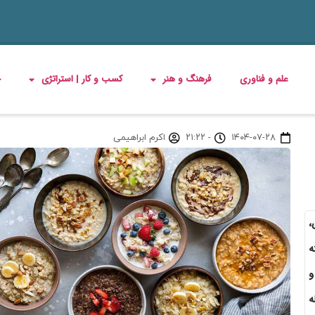
علم و فناوری
فرهنگ و هنر
کسب و کار | استراتژی
چ
۱۴۰۴-۰۷-۲۸
-
۲۱:۲۲
اکرم ابراهیمی
،
ه
و
ه