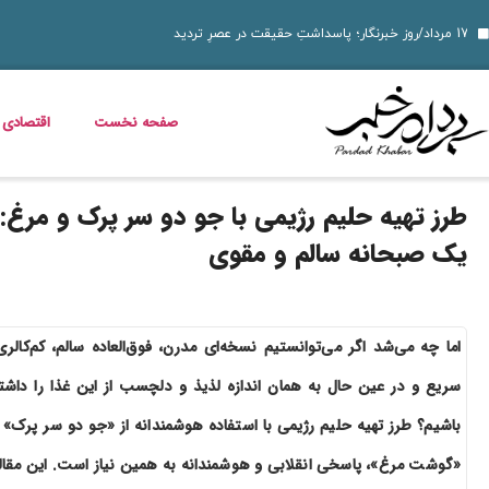
دسر شکلاتی فوری؛ چگون
قیمت دلار، طلا و سکه جمعه 16 مرداد 1405؛ بازار ارز ثابت ماند، طلا و سکه گران شدند
قیمت دلار، طلا، سکه و ارز امروز 15 مرداد 1405 + جدول کامل
قیمت مرغ، ماهی و تخم مرغ امروز پنجشنبه 15 مرداد 1405 + جدول قیمت
استعلام کالابرگ الکترونیکی و وضعیت دهک‌بندی یارانه 1405؛ راهنمای کامل، رسمی و به‌روز
بدترین عوارض ناس؛ مخدر ناس چه ماجرایی دارد که نمیدانیم؟
بازگشت مازیار لرستانی به تلویزیون؛ شروع ساخت تله‌فیلم جدید
خواص گیاه خرفه؛ فواید خرفه برای سلامت، پوست و کاهش وزن
قیمت خودرو در بازار آزاد؛ جدول نرخ محصولات ایران‌خودرو و سایپا (16 مرداد 1405)
صفحه نخست
اقتصادی
طرز تهیه حلیم رژیمی با جو دو سر پرک و مرغ:
یک صبحانه سالم و مقوی
اما چه می‌شد اگر می‌توانستیم نسخه‌ای مدرن، فوق‌العاده سالم، کم‌کالری
سریع و در عین حال به همان اندازه لذیذ و دلچسب از این غذا را داشت
باشیم؟ طرز تهیه حلیم رژیمی با استفاده هوشمندانه از «جو دو سر پرک» 
«گوشت مرغ»، پاسخی انقلابی و هوشمندانه به همین نیاز است. این مقال