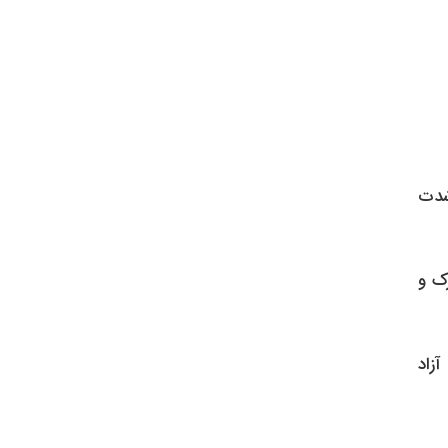
شدت
ک و
آزاد