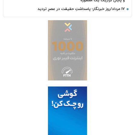
و پایان تراژیک یک اسطوره
17 مرداد/روز خبرنگار؛ پاسداشتِ حقیقت در عصرِ تردید