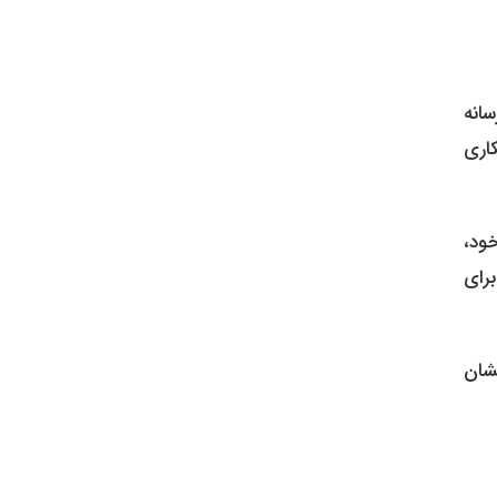
انه
کاری
خود،
رای
نشان