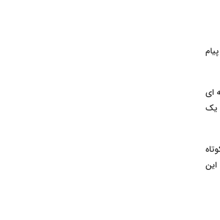
یام
 ای
 یک
وتاه
این