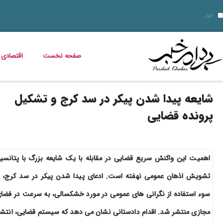
10 نمونه از نقاط قوت و ضعف برای مصاحبه‌ های شغلی ۱۴۰۵
قیمت خودرو امروز 14 مرداد 1405 اعلام شد
قیمت دلار، طلا، سکه و ارز امروز 15 مرداد 1405 + جدول کامل
خواص گیاه خرفه؛ فواید خرفه برای
داستان فیلم زنده شور و عکس بازیگرانش
قیمت مرغ، ماهی و تخم مرغ امروز پنجشنبه 15 مرداد 1405 + جدول قیمت
استعلام کالابرگ الکترونیکی و وضعیت دهک‌بندی یارانه 1405؛ راهنمای کامل، رسمی و به‌روز
خبر خوش برای مددجویان و یارانه‌بگیران؛ برنامه پرداخت مرداد 1405 اعلام شد
دلیل افزایش ناگهانی قبض برق چیست؟ قبض برق چه کسانی گران می‌شود؟
صفحه نخست
اقتصادی
شایعه پیدا شدن پیکر در سد کرج و تشکیل
پرونده قضایی
اهمیت این واکنش سریع قضایی در مقابله با یک شایعه بزرگ با پتانسی
تشویش اذهان عمومی نهفته است. ادعای پیدا شدن پیکر در سد کرج، ب
سوء استفاده از نگرانی های عمومی در مورد خشکسالی، به سرعت در فضا
مجازی منتشر شد. اقدام دادستانی نشان می دهد که سیستم قضایی، انتشا