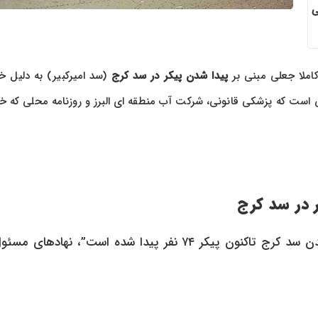
ی
کاملا جعلی مبنی بر
پیدا شدن پیکر در سد کرج
(سد امیرکبیر) به دلیل
است که پزشکی قانونی، شرکت آب منطقه ای البرز و روزنامه محلی که خب
 در سد کرج
در پی انتشار گسترده این شایعه که ادعا می کرد “با خشک شدن سد کرج تاکنون پیکر ۷۴ نفر پیدا شده است”، نهاده