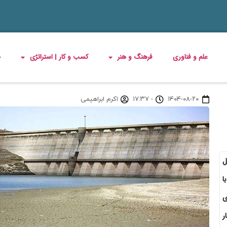
علم و فناوری
فرهنگ و هنر
کسب و کار | استراتژی
چ
۱۴۰۴-۰۸-۲۰
-
۱۷:۳۷
اکرم ابراهیمی
ل
ا
ی
ر