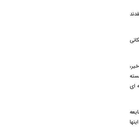
دند
انی
یر،
سته
ه ای
یعه
ینها