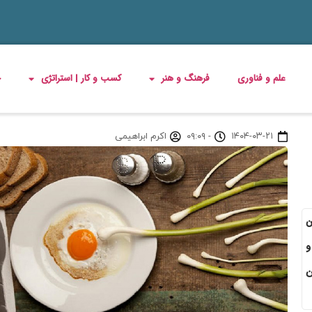
علم و فناوری
فرهنگ و هنر
کسب و کار | استراتژی
چ
۱۴۰۴-۰۳-۲۱
-
۰۹:۰۹
اکرم ابراهیمی
ن
و
ن