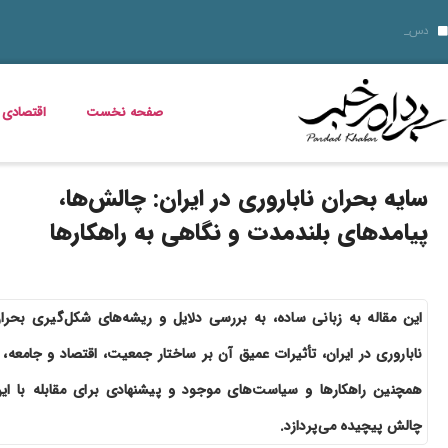
قیمت دلار، طلا و سکه جمعه 16 مرداد 1405؛ بازار ارز ثابت ماند، طلا و سکه گران شدند
قیمت دلار، طلا، سکه و ارز امروز 15 مرداد 1405 + جدول کامل
دسر شکلاتی فوری؛ چگونه یک دسر ک
قیمت مرغ، ماهی و تخم مرغ امروز پنجشنبه 15 مرداد 1405 + جدول قیمت
استعلام کالابرگ الکترونیکی و وضعیت دهک‌بندی یارانه 1405؛ راهنمای کامل، رسمی و به‌روز
بدترین عوارض ناس؛ مخدر ناس چه ماجرایی دارد که نمیدانیم؟
بازگشت مازیار لرستانی به تلویزیون؛ شروع ساخت تله‌فیلم جدید
خواص گیاه خرفه؛ فواید خرفه برای سلامت، پوست و کاهش وزن
قیمت خودرو در بازار آزاد؛ جدول نرخ محصولات ایران‌خودرو و سایپا (16 مرداد 1405)
صفحه نخست
اقتصادی
سایه بحران ناباروری در ایران: چالش‌ها،
پیامدهای بلندمدت و نگاهی به راهکارها
این مقاله به زبانی ساده، به بررسی دلایل و ریشه‌های شکل‌گیری بحرا
ناباروری در ایران، تأثیرات عمیق آن بر ساختار جمعیت، اقتصاد و جامعه، 
همچنین راهکارها و سیاست‌های موجود و پیشنهادی برای مقابله با ای
چالش پیچیده می‌پردازد.