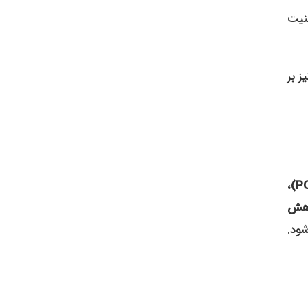
نیت
 بر
سندرم تخمدان پلی‌کیستیک (PCOS)،
هش
شود.