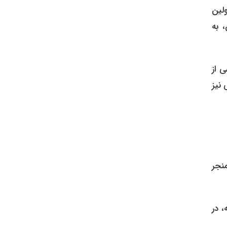
لین
 به
 از
ی نیز
منجر
، در