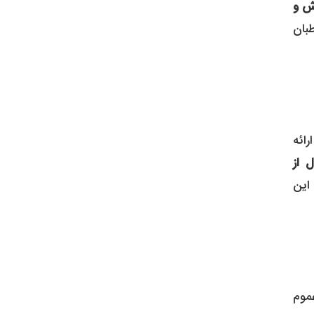
ش و
طبان
رائه
ل از
این
موم