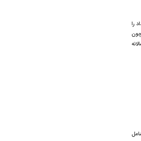
اشت فداکاری و تعهد شهید صارمی و تمامی خبرنگاران، روز ۱۷ مرداد را
چون
انه
امل