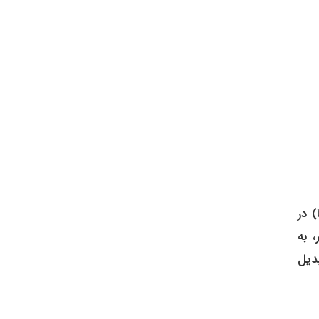
نا) در
 به
بدیل