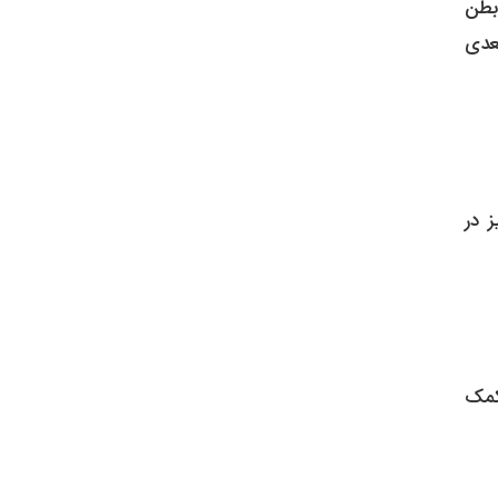
بطن
عدی
 در
کمک