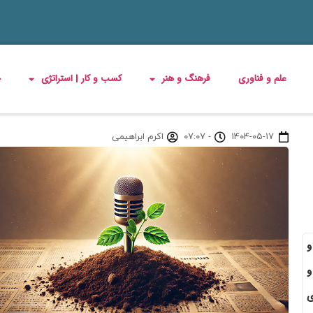
علم و فناوری
فرهنگ و هنر
کسب و کار | استراتژی
چ
۱۴۰۴-۰۵-۱۷
-
۰۷:۰۷
اکرم ابراهیمی
و
و
ی