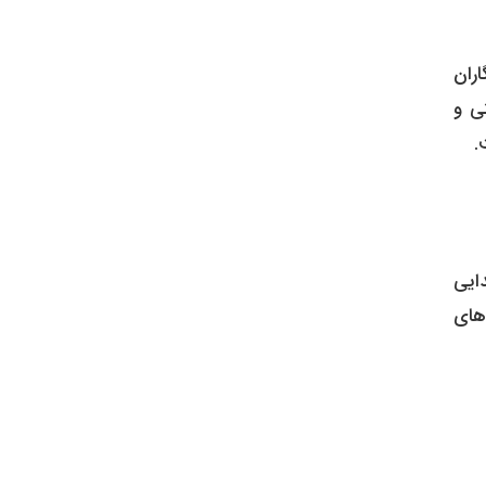
اران
ی و
.
ایی
های