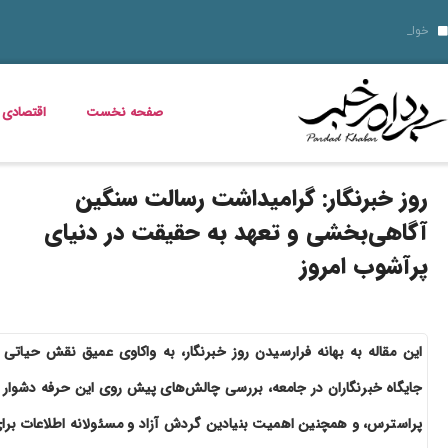
10 نمونه از نقاط قوت و ضعف برای مصاحبه‌ های شغلی ۱۴۰۵
قیمت خودرو امروز 14 مرداد 1405 اعلام شد
قیمت دلار، طلا، سکه و ارز امروز 15 مرداد 1405 + جدول کامل
خواص گیاه خرفه؛ فواید خرفه برای
داستان فیلم زنده شور و عکس بازیگرانش
قیمت مرغ، ماهی و تخم مرغ امروز پنجشنبه 15 مرداد 1405 + جدول قیمت
استعلام کالابرگ الکترونیکی و وضعیت دهک‌بندی یارانه 1405؛ راهنمای کامل، رسمی و به‌روز
خبر خوش برای مددجویان و یارانه‌بگیران؛ برنامه پرداخت مرداد 1405 اعلام شد
دلیل افزایش ناگهانی قبض برق چیست؟ قبض برق چه کسانی گران می‌شود؟
صفحه نخست
اقتصادی
روز خبرنگار: گرامیداشت رسالت سنگین
آگاهی‌بخشی و تعهد به حقیقت در دنیای
پرآشوب امروز
این مقاله به بهانه فرارسیدن روز خبرنگار، به واکاوی عمیق نقش حیاتی 
جایگاه خبرنگاران در جامعه، بررسی چالش‌های پیش روی این حرفه دشوار 
پراسترس، و همچنین اهمیت بنیادین گردش آزاد و مسئولانه اطلاعات برا