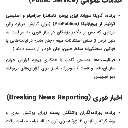
خدمات عمومی (Public Service)
برنده: کاویتا سورانا، لیزی پرسر، کاساندرا جارامیلو و استیسی
کرانیتز از پروپابلیکا (ProPublica)
(برای گزارش درباره زنان
بارداری که پس از تأخیر پزشکان در نیاز فوری به مراقبت به
دلیل ترس از نقض استثنائات مبهم «جان مادر» در ایالت‌هایی با
قوانین سختگیرانه سقط جنین، جان خود را از دست دادند.)
فینالیست‌ها: بوستون گلوب با همکاری پروژه گزارش جرایم
سازمان‌یافته و فساد / نیویورک تایمز، برای گزارش‌های بی‌وقفه
دیو فیلیپس
اخبار فوری (Breaking News Reporting)
برنده: روزنامه‌نگاران واشنگتن پست
(برای پوشش فوری و
روشنگرانه از تلاش ۱۳ ژوئیه برای ترور دونالد ترامپ، نامزد وقت