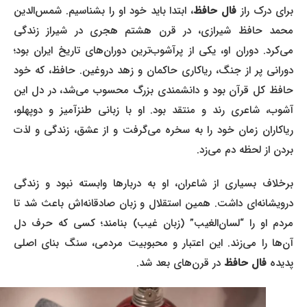
رای درک راز
فال حافظ
، ابتدا باید خود او را بشناسیم. شمس‌الدین
محمد حافظ شیرازی، در قرن هشتم هجری در شیراز زندگی
می‌کرد. دوران او، یکی از پرآشوب‌ترین دوران‌های تاریخ ایران بود؛
دورانی پر از جنگ، ریاکاری حاکمان و زهد دروغین. حافظ، که خود
حافظ کل قرآن بود و دانشمندی بزرگ محسوب می‌شد، در دل این
آشوب، شاعری رند و منتقد بود. او با زبانی طنزآمیز و دوپهلو،
ریاکاران زمان خود را به سخره می‌گرفت و از عشق، زندگی و لذت
بردن از لحظه دم می‌زد.
برخلاف بسیاری از شاعران، او به دربارها وابسته نبود و زندگی
درویشانه‌ای داشت. همین استقلال و زبان صادقانه‌اش باعث شد تا
مردم او را “لسان‌الغیب” (زبان غیب) بنامند؛ کسی که حرف دل
آن‌ها را می‌زند. این اعتبار و محبوبیت مردمی، سنگ بنای اصلی
پدیده
فال حافظ
در قرن‌های بعد شد.