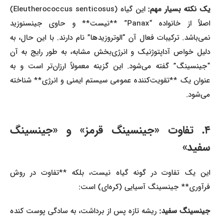
ک نکته بسیار مهم:
این گیاه (Eleutherococcus senticosus)
اصلاً از خانواده “Panax” **نیست** و حاوی جینسنوزید
نمی‌باشد. ترکیبات فعال آن “الوتروزیدها” نام دارند. با این حال، به
دلیل خواص آداپتوژنیک و انرژی‌بخش مشابه، به طور رایج به آن
“جینسینگ” گفته می‌شود. این گزینه معمولاً ارزان‌تر است و به
عنوان یک **تقویت‌کننده عمومی سیستم ایمنی و انرژی** شناخته
می‌شود.
۴. تفاوت «جینسینگ قرمز» و «جینسینگ
سفید»
این یک تفاوت در گونه گیاه نیست، بلکه **تفاوت در روش
فرآوری** جینسینگ آسیایی (کره‌ای) است:
ینسینگ سفید:
ریشه تازه پس از برداشت، به سادگی پوست کنده