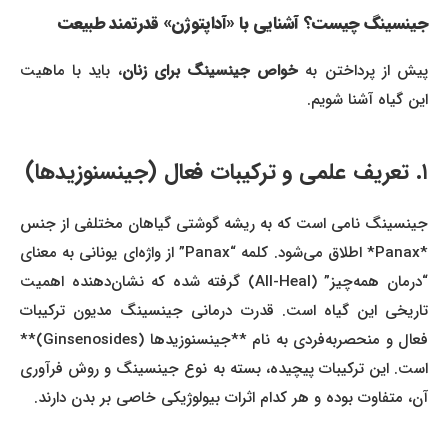
جینسینگ چیست؟ آشنایی با «آداپتوژن» قدرتمند طبیعت
یش از پرداختن به
خواص جینسینگ برای زنان
، باید با ماهیت
این گیاه آشنا شویم.
۱. تعریف علمی و ترکیبات فعال (جینسنوزیدها)
جینسینگ نامی است که به ریشه گوشتی گیاهان مختلفی از جنس
*Panax* اطلاق می‌شود. کلمه “Panax” از واژه‌ای یونانی به معنای
“درمان همه‌چیز” (All-Heal) گرفته شده که نشان‌دهنده اهمیت
تاریخی این گیاه است. قدرت درمانی جینسینگ مدیون ترکیبات
فعال و منحصربه‌فردی به نام **جینسنوزیدها (Ginsenosides)**
است. این ترکیبات پیچیده، بسته به نوع جینسینگ و روش فرآوری
آن، متفاوت بوده و هر کدام اثرات بیولوژیکی خاصی بر بدن دارند.