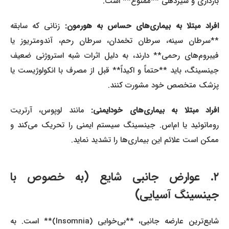
بارداری و شیردهی **ممنوع** است.
فراد مبتلا به بیماری‌های حساس به هورمون:
زنانی که سابقه
**سرطان سینه، سرطان تخمدان، سرطان رحم، آندومتریوز یا
فیبروم‌های رحمی** دارند، به دلیل اثرات شبه استروژنی ضعیف
جینسینگ، باید **حتماً و اکیداً** قبل از مصرف با انکولوژیست یا
پزشک متخصص خود مشورت کنند.
فراد مبتلا به بیماری‌های خودایمنی:
مانند لوپوس، آرتریت
روماتوئید یا ام‌اس. جینسینگ سیستم ایمنی را تحریک می‌کند و
ممکن است علائم این بیماری‌ها را تشدید نماید.
۲. عوارض جانبی شایع (به خصوص با
جینسینگ آسیایی)
شایع‌ترین عارضه جانبی، **بی‌خوابی (Insomnia)** است. به