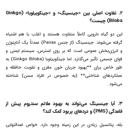
۲. تفاوت اصلی بین «جینسینگ» و «جینکوبیلوبا» (Ginkgo
Biloba) چیست؟
این دو گیاه دارویی کاملاً متفاوت هستند و اغلب با هم اشتباه
گرفته می‌شوند. جینسینگ (از جنس Panax) عمدتاً یک آداپتوژن
و انرژی‌بخش عمومی است که بر روی استرس، سیستم ایمنی و
قوای جسمی تأثیر می‌گذارد. اما جینکوبیلوبا (Ginkgo Biloba) به
طور خاص برای **بهبود جریان خون مغزی و تقویت حافظه و
عملکردهای شناختی** (به خصوص در افراد مسن) شناخته
می‌شود.
۳. آیا جینسینگ می‌تواند به بهبود علائم سندروم پیش از
قاعدگی (PMS) و دردهای پریود کمک کند؟
بله، پتانسیل زیادی در این زمینه وجود دارد. خواص ضدالتهابی