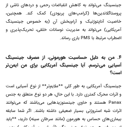
جینسینگ می‌تواند به کاهش انقباضات رحمی و دردهای ناشی از
پروستاگلاندین‌ها (کرامپ‌های پریودی) کمک کند. همچنین،
خاصیت آداپتوژنیک و آرام‌بخش آن (به خصوص جینسینگ
آمریکایی) می‌تواند به مدیریت نوسانات خلقی، تحریک‌پذیری و
اضطراب مرتبط با PMS یاری رساند.
۴. من به دلیل حساسیت هورمونی، از مصرف جینسینگ
آسیایی می‌ترسم. آیا جینسینگ آمریکایی برای من ایمن‌تر
است؟
جینسینگ آمریکایی به طور کلی **ملایم‌تر** از نوع آسیایی است
و اثرات محرک کمتری دارد. با این حال، هر دو نوع متعلق به جنس
Panax هستند و حاوی جینسنوزیدهایی می‌باشند که می‌توانند
اثرات شبه استروژنی بسیار ضعیفی داشته باشند. اگر شما سابقه
بیماری‌های حساس به هورمون (مانند سرطان سینه) دارید، **باید