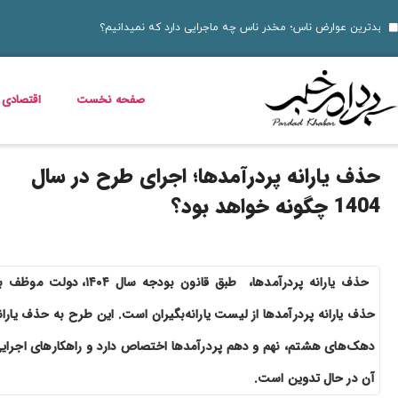
10 نمونه از نقاط قوت و ضعف برای مصاحبه‌ های شغلی ۱۴۰۵
قیمت خودرو امروز 14 مرداد 1405 اعلام شد
خواص گیاه خرفه؛ فوای
قیمت دلار، طلا، سکه و ارز امروز 15 مرداد 1405 + جدول کامل
داستان فیلم زنده شور و عکس بازیگرانش
قیمت مرغ، ماهی و تخم مرغ امروز پنجشنبه 15 مرداد 1405 + جدول قیمت
استعلام کالابرگ الکترونیکی و وضعیت دهک‌بندی یارانه 1405؛ راهنمای کامل، رسمی و به‌روز
خبر خوش برای مددجویان و یارانه‌بگیران؛ برنامه پرداخت مرداد 1405 اعلام شد
دلیل افزایش ناگهانی قبض برق چیست؟ قبض برق چه کسانی گران می‌شود؟
صفحه نخست
اقتصادی
حذف یارانه پردرآمدها؛ اجرای طرح در سال
1404 چگونه خواهد بود؟
حذف یارانه پردرآمدها، طبق قانون بودجه سال ۱۴۰۴، دولت مو
حذف یارانه پردرآمدها از لیست یارانه‌بگیران است. این طرح به حذف یاران
دهک‌های هشتم، نهم و دهم پردرآمدها اختصاص دارد و راهکارهای اجرای
آن در حال تدوین است.