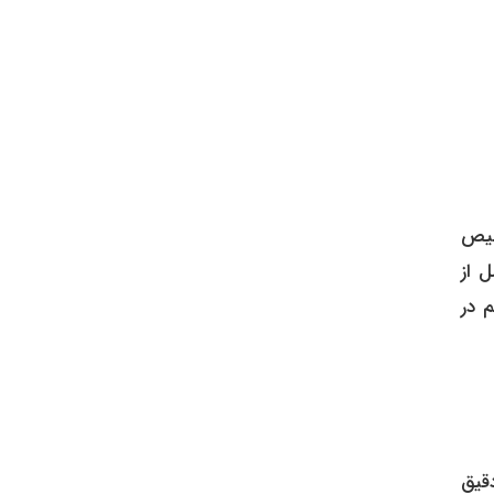
خصیص
ل از
 در
دقیق