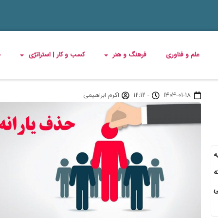
علم و فناوری
فرهنگ و هنر
کسب و کار | استراتژی
چ
۱۴۰۴-۰۱-۱۸
-
۱۲:۱۲
اکرم ابراهیمی
ظف به
ه
ی