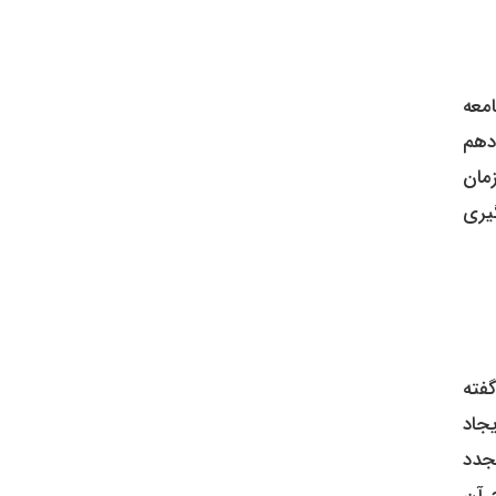
هک‌های مختلف جامعه
دهم
زمان
گیری
فته
یجاد
مجدد
ح آن