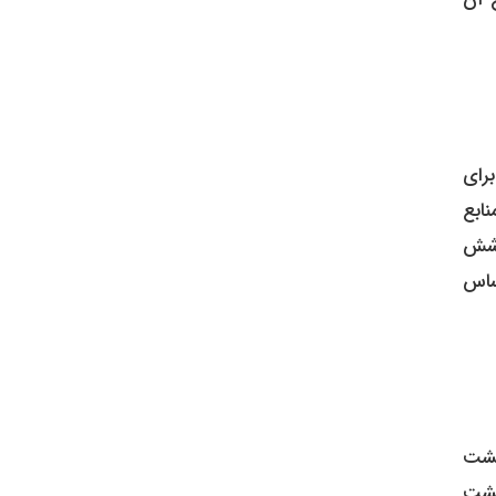
رای
 نوعی موجب بهبود تخصیص منابع می‌شود. در عین حال، طبق قانون بودجه ۱۴۰۴، منابع
وشش
ر است که بر اساس
یشت
یشت