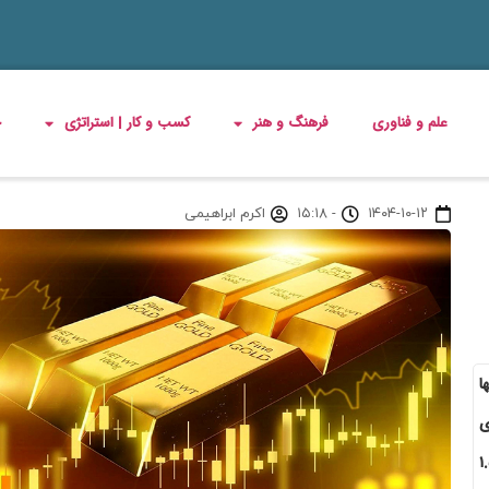
علم و فناوری
فرهنگ و هنر
کسب و کار | استراتژی
چ
۱۴۰۴-۱۰-۱۲
-
۱۵:۱۸
اکرم ابراهیمی
ا
محدود بود، امروز جمعه ۱۲ دی
نس) با قدرت نمایی عجیب، بیش از ۱.۵