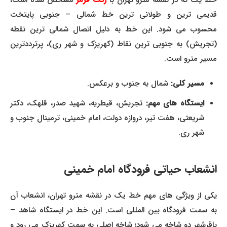
خط یک که در نقشه مترو تهران با
رنگ قرمز
مشخص شده است،
قدیمی ترین و طولانی ترین خط شمالی – جنوبی پایتخت
محسوب می شود. این خط به دلیل اتصال شمالی ترین نقطه
(تجریش) به جنوبی ترین نقاط (کهریزک و شهر ری)، پرترددترین
مسیر مترو است.
مسیر کلی:
شمال به جنوب و برعکس.
ایستگاه های مهم:
تجریش، قیطریه، شهید صدر، قلهک، دکتر
شریعتی، هفت تیر، دروازه دولت، امام خمینی، ترمینال جنوب و
شهر ری.
انشعاب حیاتی فرودگاه امام خمینی
یکی از ویژگی های مهم خط یک در نقشه مترو تهران، انشعاب آن
به سمت فرودگاه بین المللی است. این خط در ایستگاه شاهد –
باقرشهر دو شاخه می شود؛ شاخه اصلی به سمت کهریزک می رود و