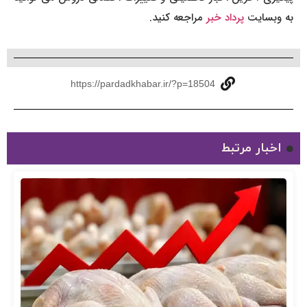
به وبسایت
پرداد خبر
مراجعه کنید.
https://pardadkhabar.ir/?p=18504
اخبار مرتبط