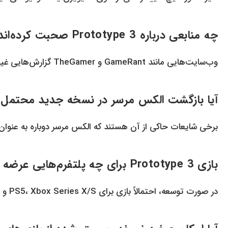
چه منابعی درباره Prototype 3 صحبت کرده‌اند؟
وب‌سایت‌هایی مانند GameRant و TheGamer گزارش‌هایی غیررسمی در این باره منتشر کرده‌اند که هنوز قابل استناد قطعی نیستند.
آیا بازگشت الکس مرسر در نسخه جدید محتمل
برخی شایعات حاکی از آن هستند که الکس مرسر دوباره به عنو
بازی Prototype 3 برای چه پلتفرم‌هایی عرضه خواهد شد؟
در صورت توسعه، احتمالاً بازی برای PS5، Xbox Series X/S و PC منتشر خواهد شد.