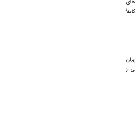
 و تقاضاهای
این سری است. طرفداران معتقدند که فضای حال حاضر بازی‌های جهان‌باز برای بازگشت قدرتمند Prototype کاملاً
ران
یکی از