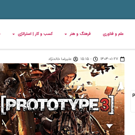
علم و فناوری
فرهنگ و هنر
کسب و کار | استراتژی
چ
۱۴۰۴-۰۱-۲۷
-
۱۵:۱۵
علیرضا خالدنژاد
Protot