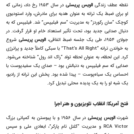
نقطه عطف زندگی
الویس پریسلی
در سال ۱۹۵۳ رخ داد، زمانی که
او برای ضبط یک ترانه به عنوان هدیه برای مادرش، وارد استودیوی
کوچک “سان رکوردز” به مدیریت “سم فیلیپس” شد. فیلیپس که به
دنبال صدایی جدید بود، تحت تأثیر استعداد خام او قرار گرفت. در
جولای ۱۹۵۴، طی یک جلسه ضبط اتفاقی،
الویس پریسلی
شروع
به خواندن ترانه “That’s All Right” با سبکی کاملاً جدید و پرانرژی
کرد. این لحظه، به عنوان لحظه تولد “راک اند رول” شناخته می‌شود.
صدایی که سم فیلیپس به دنبالش بود – صدای یک سفیدپوست با
احساس یک سیاه‌پوست – پیدا شده بود. پخش این ترانه از رادیو،
یک شبه او را به یک پدیده محلی تبدیل کرد.
فتح آمریکا: انقلاب تلویزیون و هنر اجرا
شهرت
الویس پریسلی
در سال ۱۹۵۶ و با پیوستن به کمپانی بزرگ
RCA Victor و مدیریت “کلنل تام پارکر”، ابعادی ملی و سپس