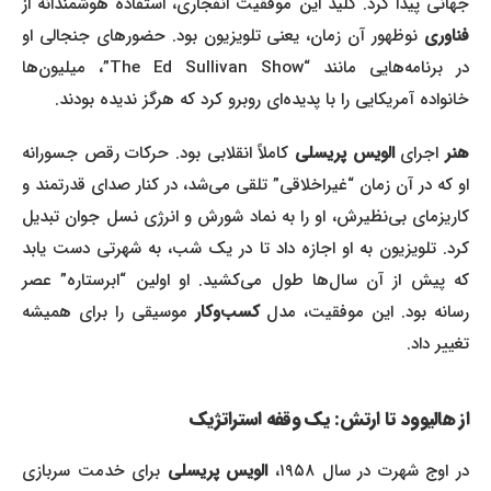
جهانی پیدا کرد. کلید این موفقیت انفجاری، استفاده هوشمندانه از
فناوری
نوظهور آن زمان، یعنی تلویزیون بود. حضورهای جنجالی او
در برنامه‌هایی مانند “The Ed Sullivan Show”، میلیون‌ها
خانواده آمریکایی را با پدیده‌ای روبرو کرد که هرگز ندیده بودند.
هنر
اجرای
الویس پریسلی
کاملاً انقلابی بود. حرکات رقص جسورانه
او که در آن زمان “غیراخلاقی” تلقی می‌شد، در کنار صدای قدرتمند و
کاریزمای بی‌نظیرش، او را به نماد شورش و انرژی نسل جوان تبدیل
کرد. تلویزیون به او اجازه داد تا در یک شب، به شهرتی دست یابد
که پیش از آن سال‌ها طول می‌کشید. او اولین “ابرستاره” عصر
رسانه بود. این موفقیت، مدل
کسب‌وکار
موسیقی را برای همیشه
تغییر داد.
از هالیوود تا ارتش: یک وقفه استراتژیک
در اوج شهرت در سال ۱۹۵۸،
الویس پریسلی
برای خدمت سربازی