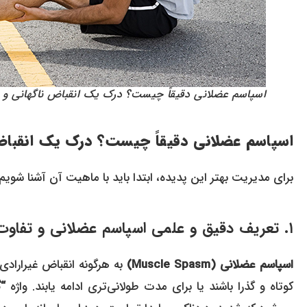
اسپاسم عضلانی دقیقاً چیست؟ درک یک انقباض ناگهانی و غ
اسپاسم عضلانی دقیقاً چیست؟ درک یک انقباض 
برای مدیریت بهتر این پدیده، ابتدا باید با ماهیت آن آشنا شویم.
۱. تعریف دقیق و علمی اسپاسم عضلانی و تفاوت آن با گرفتگی عضلات
اسپاسم عضلانی (Muscle Spasm)
به هرگونه انقباض غیرارادی 
کوتاه و گذرا باشند یا برای مدت طولانی‌تری ادامه یابند. واژه
“گ