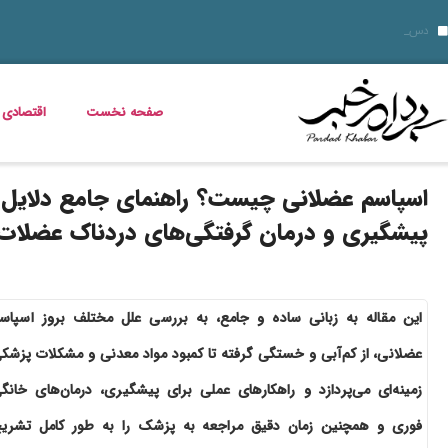
قیمت دلار، طلا و سکه جمعه 16 مرداد 1405؛ بازار ارز ثابت ماند، طلا و سکه گران شدند
قیمت دلار، طلا، سکه و ارز امروز 15 مرداد 1405 + جدول کامل
دسر شکلاتی فوری؛ چگونه یک دسر کاف
قیمت مرغ، ماهی و تخم مرغ امروز پنجشنبه 15 مرداد 1405 + جدول قیمت
استعلام کالابرگ الکترونیکی و وضعیت دهک‌بندی یارانه 1405؛ راهنمای کامل، رسمی و به‌روز
بدترین عوارض ناس؛ مخدر ناس چه ماجرایی دارد که نمیدانیم؟
بازگشت مازیار لرستانی به تلویزیون؛ شروع ساخت تله‌فیلم جدید
خواص گیاه خرفه؛ فواید خرفه برای سلامت، پوست و کاهش وزن
قیمت خودرو در بازار آزاد؛ جدول نرخ محصولات ایران‌خودرو و سایپا (16 مرداد 1405)
صفحه نخست
اقتصادی
اسپاسم عضلانی چیست؟ راهنمای جامع دلایل،
پیشگیری و درمان گرفتگی‌های دردناک عضلات
این مقاله به زبانی ساده و جامع، به بررسی علل مختلف بروز اسپاس
عضلانی، از کم‌آبی و خستگی گرفته تا کمبود مواد معدنی و مشکلات پزشک
زمینه‌ای می‌پردازد و راهکارهای عملی برای پیشگیری، درمان‌های خانگ
فوری و همچنین زمان دقیق مراجعه به پزشک را به طور کامل تشری