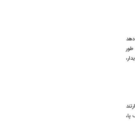
دهد
طور
ار،
رتند
پا،