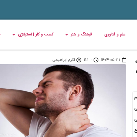
علم و فناوری
فرهنگ و هنر
کسب و کار | استراتژی
چ
۱۴۰۴-۰۵-۳۱
-
۱۱:۱۱
اکرم ابراهیمی
م
ی
ی
ح