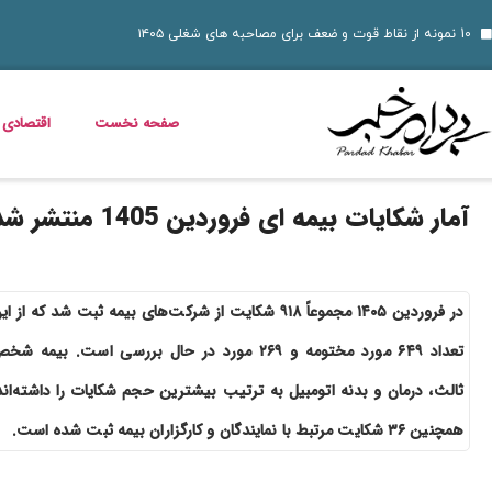
۱۴ مرداد؛ روز تبریز و روایت مقاومت مشروطه‌خواهان؛ از اشغال روس‌ها تا نام علی موسیو
ناهار چی بپزم؟ 30 مدل غذای خوشمزه و سریع برای ناهار
داستان فیلم زنده
قیمت خودرو امروز 14 مرداد 1405 اعلام شد
مریم همتیان بازیگر سینما و تئاتر درگذشت
طرز تهیه بستنی خشک میوه‌ ای؛ ترد، پفکی و متفاوت
زمان شارژ کالابرگ تغییر کرد؛ اعلام زمان واریز اعتبار خانوارها
خبر خوش برای مددجویان و یارانه‌بگیران؛ برنامه پرداخت مرداد 1405 اعلام شد
دلیل افزایش ناگهانی قبض برق چیست؟ قبض برق چه کسانی گران می‌شود؟
صفحه نخست
اقتصادی
آمار شکایات بیمه‌ ای فروردین 1405 منتشر شد
در فروردین ۱۴۰۵ مجموعاً ۹۱۸ شکایت از شرکت‌های بیمه ثبت شد که از ا
تعداد ۶۴۹ مورد مختومه و ۲۶۹ مورد در حال بررسی است. بیمه ش
ثالث، درمان و بدنه اتومبیل به ترتیب بیشترین حجم شکایات را داشته‌اند
همچنین ۳۶ شکایت مرتبط با نمایندگان و کارگزاران بیمه ثبت شده است.