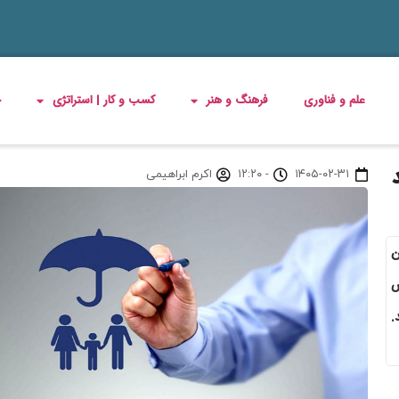
علم و فناوری
فرهنگ و هنر
کسب و کار | استراتژی
چ
۱۴۰۵-۰۲-۳۱
-
۱۲:۲۰
اکرم ابراهیمی
ین
خص
.