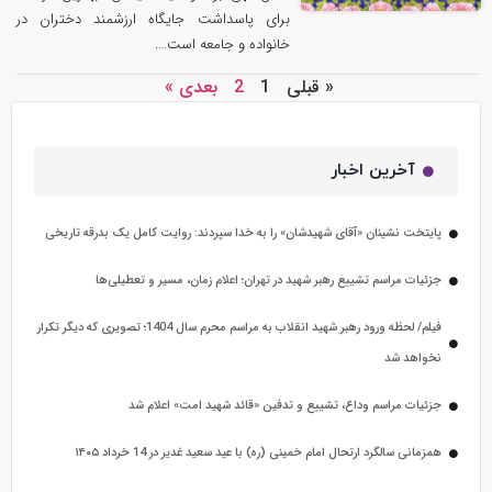
برای پاسداشت جایگاه ارزشمند دختران در
خانواده و جامعه است….
« قبلی
1
2
بعدی »
آخرین اخبار
پایتخت نشینان «آقای شهیدشان» را به خدا سپردند: روایت کامل یک بدرقه تاریخی
جزئیات مراسم تشییع رهبر شهید در تهران؛ اعلام زمان، مسیر و تعطیلی‌ها
فیلم/ لحظه ورود رهبر شهید انقلاب به مراسم محرم سال 1404؛ تصویری که دیگر تکرار
نخواهد شد
جزئیات مراسم وداع، تشییع و تدفین «قائد شهید امت» اعلام شد
همزمانی سالگرد ارتحال امام خمینی (ره) با عید سعید غدیر در 14 خرداد ۱۴۰۵