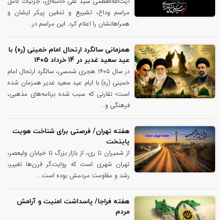
آیت‌الله‌العظمی سید علی خامنه‌ای، جزئیات کامل
مراسم وداع، تشییع و تدفین پیکر ایشان و
همراهانشان را اعلام کرد. این مراسم در…
همزمانی سالگرد ارتحال امام خمینی (ره) با
عید سعید غدیر در 14 خرداد ۱۴۰۵
در سال ۱۴۰۵ هجری شمسی، سالگرد ارتحال امام
خمینی (ره) با ایام عید سعید غدیر همزمان شده
است؛ تقارنی که سبب شده برنامه‌های مذهبی،
فرهنگی و…
هفته تهران/ فرصتی برای شناخت هویت
پایتخت
از شمیران تا ری، از بازار بزرگ تا خیابان ولیعصر،
تهران شهری است که روایت‌گر قرن‌ها تغییر،
رشد و مقاومت مردمش بوده است….
هفته فراجا/ پاسداشت امنیت و آرامش
مردم