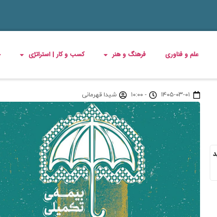
علم و فناوری
فرهنگ و هنر
کسب و کار | استراتژی
چ
۱۴۰۵-۰۳-۰۱
-
۱۰:۰۰
شیدا قهرمانی
د