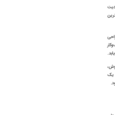
ان یک موجودیت
رین
صفر طراحی
وکار
وش،
ع یک