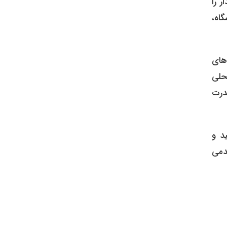
ر را
اه،
های
حلی
درت
د و
دمی