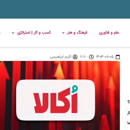
علم و فناوری
فرهنگ و هنر
کسب و کار | استراتژی
چ
۱۴۰۴-۰۹-۰۵
-
۱۱:۱۱
اکرم ابراهیمی
؟
ز
ا