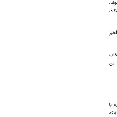
اه،
أخیر
خاب
ا این
م با
آنکه