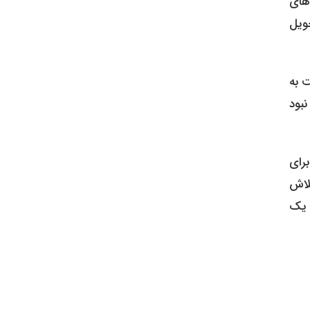
های
ویل
ت به
نبود
برای
تلاش
ه یک